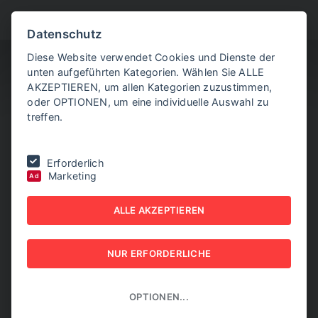
BITTE WÄHLEN SIE
Datenschutz
Diese Website verwendet Cookies und Dienste der
unten aufgeführten Kategorien. Wählen Sie ALLE
AKZEPTIEREN, um allen Kategorien zuzustimmen,
oder OPTIONEN, um eine individuelle Auswahl zu
treffen.
Sie befinden sich hier:
Home
|
NEW BUSINESS Guides
|
FACILITY
Erforderlich
MANAGEMENT-GUIDE 2021
|
Eine ideale Ergänzung
Marketing
Ad
EINE IDEALE
ALLE AKZEPTIEREN
ERGÄNZUNG
NUR ERFORDERLICHE
NEW BUSINESS GUIDES - FACILITY MANAGEMENT-
GUIDE 2021
OPTIONEN...