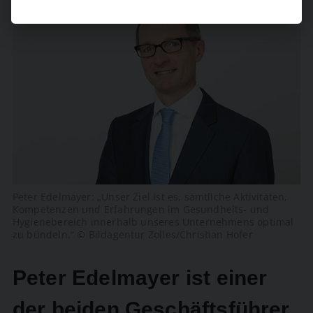
Peter Edelmayer: „Unser Ziel ist es, sämtliche Aktivitäten,
Kompetenzen und Erfahrungen im Gesundheits- und
Hygienebereich innerhalb unseres Unternehmens optimal
zu bündeln.“ © Bildagentur Zolles/Christian Hofer
Peter Edelmayer ist einer
der beiden Geschäftsführer