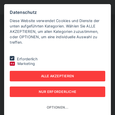
BITTE WÄHLEN SIE
Datenschutz
Diese Website verwendet Cookies und Dienste der
unten aufgeführten Kategorien. Wählen Sie ALLE
AKZEPTIEREN, um allen Kategorien zuzustimmen,
oder OPTIONEN, um eine individuelle Auswahl zu
treffen.
Sie befinden sich hier:
Home
|
NEW BUSINESS Bundeslandspecial
|
Erforderlich
NIEDERÖSTERREICH 2018
Marketing
Ad
NEW BUSINESS
ALLE AKZEPTIEREN
Bundeslandspecial -
NUR ERFORDERLICHE
NIEDERÖSTERREICH 2018
NEW BUSINESS Bundeslandspecial
OPTIONEN...