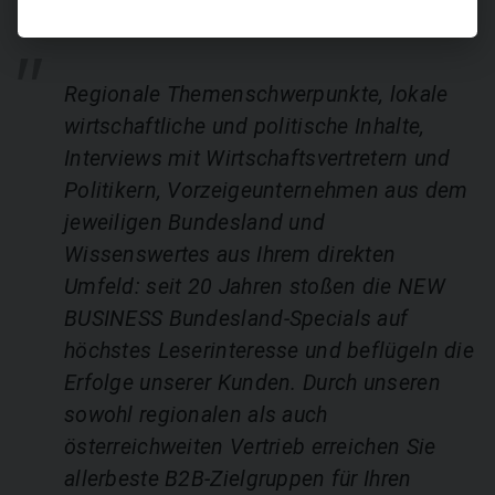
Regionale Themenschwerpunkte, lokale
wirtschaftliche und politische Inhalte,
Interviews mit Wirtschaftsvertretern und
Politikern, Vorzeigeunternehmen aus dem
jeweiligen Bundesland und
Wissenswertes aus Ihrem direkten
Umfeld: seit 20 Jahren stoßen die NEW
BUSINESS Bundesland-Specials auf
höchstes Leserinteresse und beflügeln die
Erfolge unserer Kunden. Durch unseren
sowohl regionalen als auch
österreichweiten Vertrieb erreichen Sie
allerbeste B2B-Zielgruppen für Ihren