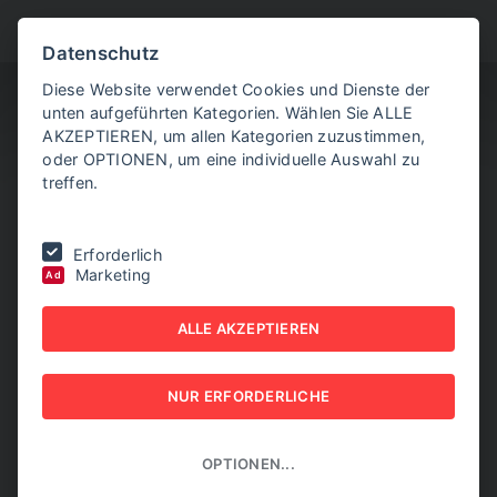
BITTE WÄHLEN SIE
Datenschutz
Diese Website verwendet Cookies und Dienste der
unten aufgeführten Kategorien. Wählen Sie ALLE
AKZEPTIEREN, um allen Kategorien zuzustimmen,
oder OPTIONEN, um eine individuelle Auswahl zu
treffen.
Sie befinden sich hier:
Home
|
NEW BUSINESS Bundeslandspecial
|
Erforderlich
BURGENLAND 2026
Marketing
Ad
NEW BUSINESS
ALLE AKZEPTIEREN
Bundeslandspecial -
NUR ERFORDERLICHE
BURGENLAND 2026
NEW BUSINESS Bundeslandspecial
OPTIONEN...