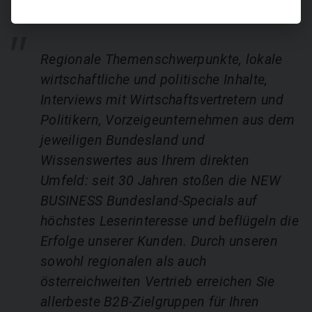
Regionale Themenschwerpunkte, lokale
wirtschaftliche und politische Inhalte,
Interviews mit Wirtschaftsvertretern und
Politikern, Vorzeigeunternehmen aus dem
jeweiligen Bundesland und
Wissenswertes aus Ihrem direkten
Umfeld: seit 30 Jahren stoßen die NEW
BUSINESS Bundesland-Specials auf
höchstes Leserinteresse und beflügeln die
Erfolge unserer Kunden. Durch unseren
sowohl regionalen als auch
österreichweiten Vertrieb erreichen Sie
allerbeste B2B-Zielgruppen für Ihren