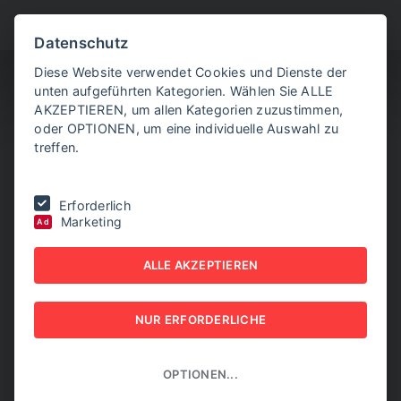
BITTE WÄHLEN SIE
Datenschutz
Diese Website verwendet Cookies und Dienste der
unten aufgeführten Kategorien. Wählen Sie ALLE
AKZEPTIEREN, um allen Kategorien zuzustimmen,
oder OPTIONEN, um eine individuelle Auswahl zu
treffen.
Sie befinden sich hier:
Home
|
EXPORT today online
|
05/2026
Erforderlich
Marketing
Ad
EXPORT today online -
ALLE AKZEPTIEREN
05/2026
EXPORT today online
NUR ERFORDERLICHE
OPTIONEN...