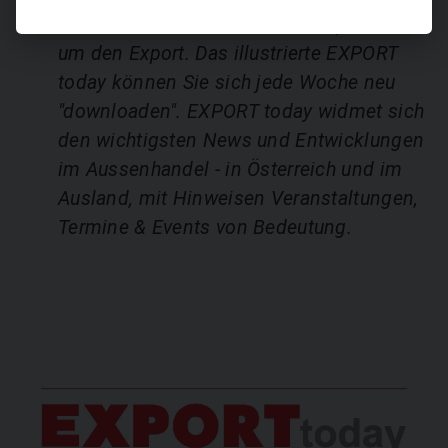
Ihre wöchentliche Informationsquelle rund
um den Export. Das illustrierte EXPORT
today können Sie sich jede Woche neu
"downloaden". EXPORT today widmet sich
den wichtigsten News und Entwicklungen
im Aussenhandel - in Österreich und im
Ausland, mit Hinweisen Veranstaltungen,
Termine & Events von Bedeutung.