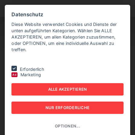
BITTE WÄHLEN SIE
Datenschutz
Diese Website verwendet Cookies und Dienste der
unten aufgeführten Kategorien. Wählen Sie ALLE
AKZEPTIEREN, um allen Kategorien zuzustimmen,
oder OPTIONEN, um eine individuelle Auswahl zu
treffen.
Sie befinden sich hier:
Home
|
EXPORT today online
|
Aktuelle
Erforderlich
Ausgabe
Marketing
Ad
EXPORT today online -
ALLE AKZEPTIEREN
32/2026
NUR ERFORDERLICHE
EXPORT today online AKTUELLE AUSGABE
OPTIONEN...