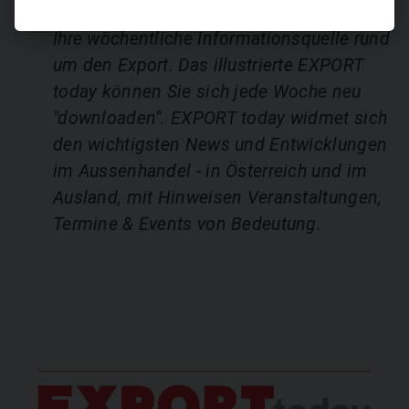
Ihre wöchentliche Informationsquelle rund
um den Export. Das illustrierte EXPORT
today können Sie sich jede Woche neu
"downloaden". EXPORT today widmet sich
den wichtigsten News und Entwicklungen
im Aussenhandel - in Österreich und im
Ausland, mit Hinweisen Veranstaltungen,
Termine & Events von Bedeutung.