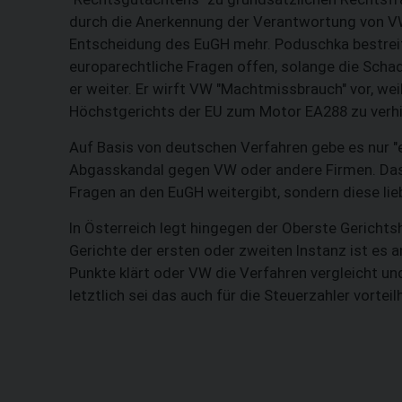
durch die Anerkennung der Verantwortung von VW 
Entscheidung des EuGH mehr. Poduschka bestreite
europarechtliche Fragen offen, solange die Scha
er weiter. Er wirft VW "Machtmissbrauch" vor, we
Höchstgerichts der EU zum Motor EA288 zu verhi
Auf Basis von deutschen Verfahren gebe es nur "e
Abgasskandal gegen VW oder andere Firmen. Das 
Fragen an den EuGH weitergibt, sondern diese lie
In Österreich legt hingegen der Oberste Gericht
Gerichte der ersten oder zweiten Instanz ist es 
Punkte klärt oder VW die Verfahren vergleicht un
letztlich sei das auch für die Steuerzahler vortei