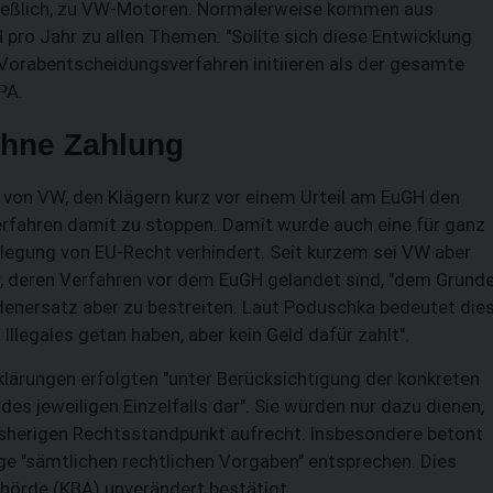
hließlich, zu VW-Motoren. Normalerweise kommen aus
pro Jahr zu allen Themen. "Sollte sich diese Entwicklung
Vorabentscheidungsverfahren initiieren als der gesamte
PA.
ohne Zahlung
 von VW, den Klägern kurz vor einem Urteil am EuGH den
rfahren damit zu stoppen. Damit wurde auch eine für ganz
slegung von EU-Recht verhindert. Seit kurzem sei VW aber
r, deren Verfahren vor dem EuGH gelandet sind, "dem Grund
enersatz aber zu bestreiten. Laut Poduschka bedeutet dies
Illegales getan haben, aber kein Geld dafür zahlt".
klärungen erfolgten "unter Berücksichtigung der konkreten
es jeweiligen Einzelfalls dar". Sie würden nur dazu dienen,
bisherigen Rechtsstandpunkt aufrecht. Insbesondere betont
ge "sämtlichen rechtlichen Vorgaben" entsprechen. Dies
örde (KBA) unverändert bestätigt.