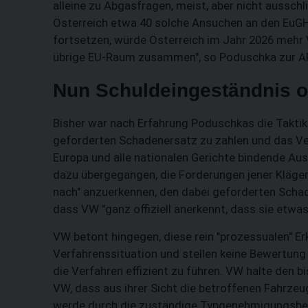
alleine zu Abgasfragen, meist, aber nicht aussc
Österreich etwa 40 solche Ansuchen an den EuGH 
fortsetzen, würde Österreich im Jahr 2026 mehr 
übrige EU-Raum zusammen", so Poduschka zur A
Nun Schuldeingeständnis 
Bisher war nach Erfahrung Poduschkas die Taktik
geforderten Schadenersatz zu zahlen und das Ve
Europa und alle nationalen Gerichte bindende Au
dazu übergegangen, die Forderungen jener Kläge
nach" anzuerkennen, den dabei geforderten Schad
dass VW "ganz offiziell anerkennt, dass sie etwas 
VW betont hingegen, diese rein "prozessualen" Er
Verfahrenssituation und stellen keine Bewertung d
die Verfahren effizient zu führen. VW halte den 
VW, dass aus ihrer Sicht die betroffenen Fahrzeu
werde durch die zuständige Typgenehmigungsbeh