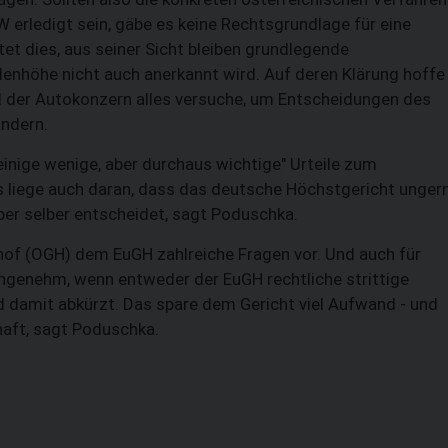
erledigt sein, gäbe es keine Rechtsgrundlage für eine
t dies, aus seiner Sicht bleiben grundlegende
denhöhe nicht auch anerkannt wird. Auf deren Klärung hoffe
il der Autokonzern alles versuche, um Entscheidungen des
ndern.
inige wenige, aber durchaus wichtige" Urteile zum
liege auch daran, dass das deutsche Höchstgericht unger
ber selber entscheidet, sagt Poduschka.
shof (OGH) dem EuGH zahlreiche Fragen vor. Und auch für
angenehm, wenn entweder der EuGH rechtliche strittige
d damit abkürzt. Das spare dem Gericht viel Aufwand - und
lhaft, sagt Poduschka.