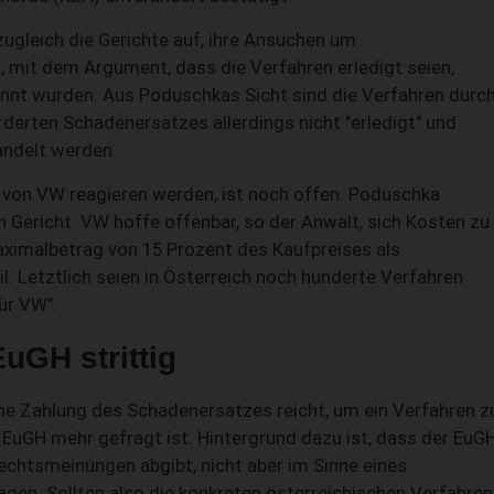
gleich die Gerichte auf, ihre Ansuchen um
mit dem Argument, dass die Verfahren erledigt seien,
nt wurden. Aus Poduschkas Sicht sind die Verfahren durc
erten Schadenersatzes allerdings nicht "erledigt" und
ndelt werden.
 von VW reagieren werden, ist noch offen. Poduschka
h Gericht. VW hoffe offenbar, so der Anwalt, sich Kosten zu
aximalbetrag von 15 Prozent des Kaufpreises als
. Letztlich seien in Österreich noch hunderte Verfahren
ür VW".
uGH strittig
hne Zahlung des Schadenersatzes reicht, um ein Verfahren z
 EuGH mehr gefragt ist. Hintergrund dazu ist, dass der EuG
echtsmeinungen abgibt, nicht aber im Sinne eines
gen. Sollten also die konkreten österreichischen Verfahren