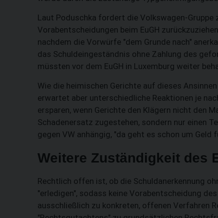
Laut Poduschka fordert die Volkswagen-Gruppe zu
Vorabentscheidungen beim EuGH zurückzuziehen, 
nachdem die Vorwürfe "dem Grunde nach" anerkan
das Schuldeingeständnis ohne Zahlung des geford
müssten vor dem EuGH in Luxemburg weiter beha
Wie die heimischen Gerichte auf dieses Ansinnen
erwartet aber unterschiedliche Reaktionen je nac
ersparen, wenn Gerichte den Klägern nicht den M
Schadenersatz zugestehen, sondern nur einen Teil
gegen VW anhängig, "da geht es schon um Geld f
Weitere Zuständigkeit des E
Rechtlich offen ist, ob die Schuldanerkennung o
"erledigen", sodass keine Vorabentscheidung des
ausschließlich zu konkreten, offenen Verfahren R
"Rechtsgutachtens" zu grundsätzlichen Rechtsfra