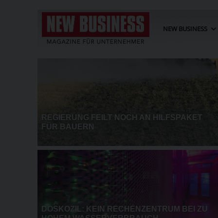
NEW BUSINESS
AKET
POST-EBIT SINKT IM HALBJA
EI ZU
PROZENT AUF 73,3 MIO. EUR