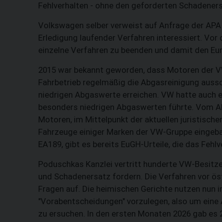
Fehlverhalten - ohne den geforderten Schadeners
Volkswagen selber verweist auf Anfrage der APA 
Erledigung laufender Verfahren interessiert. Vo
einzelne Verfahren zu beenden und damit den Eur
2015 war bekannt geworden, dass Motoren der VW
Fahrbetrieb regelmäßig die Abgasreinigung aussc
niedrigen Abgaswerte erreichen. VW hatte auch e
besonders niedrigen Abgaswerten führte. Vom A
Motoren, im Mittelpunkt der aktuellen juristisch
Fahrzeuge einiger Marken der VW-Gruppe eingeba
EA189, gibt es bereits EuGH-Urteile, die das Fehl
Poduschkas Kanzlei vertritt hunderte VW-Besitze
und Schadenersatz fordern. Die Verfahren vor ös
Fragen auf. Die heimischen Gerichte nutzen nun i
"Vorabentscheidungen" vorzulegen, also um eine 
zu ersuchen. In den ersten Monaten 2026 gab es