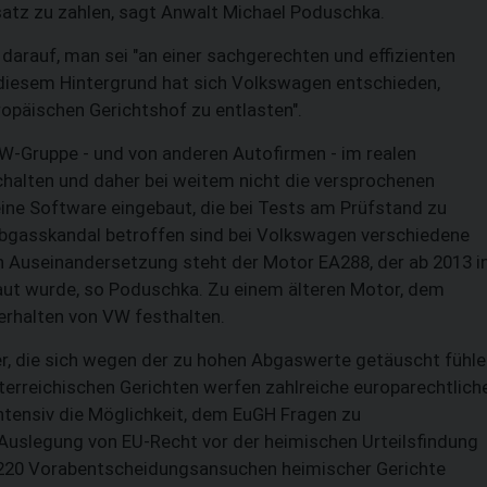
atz zu zahlen, sagt Anwalt Michael Poduschka.
darauf, man sei "an einer sachgerechten und effizienten
r diesem Hintergrund hat sich Volkswagen entschieden,
opäischen Gerichtshof zu entlasten".
-Gruppe - und von anderen Autofirmen - im realen
halten und daher bei weitem nicht die versprochenen
ine Software eingebaut, die bei Tests am Prüfstand zu
bgasskandal betroffen sind bei Volkswagen verschiedene
en Auseinandersetzung steht der Motor EA288, der ab 2013 i
ut wurde, so Poduschka. Zu einem älteren Motor, dem
verhalten von VW festhalten.
r, die sich wegen der zu hohen Abgaswerte getäuscht fühl
terreichischen Gerichten werfen zahlreiche europarechtlich
ntensiv die Möglichkeit, dem EuGH Fragen zu
Auslegung von EU-Recht vor der heimischen Urteilsfindung
 220 Vorabentscheidungsansuchen heimischer Gerichte
SUCHEN