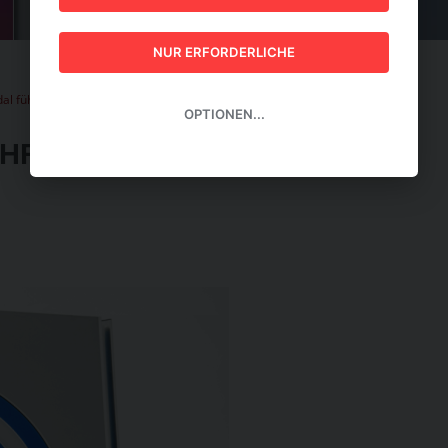
GUIDE 2026
NUR ERFORDERLICHE
l führt derzeit zu Flut an Verfahren vor EuGH
OPTIONEN...
RT DERZEIT ZU FLUT AN