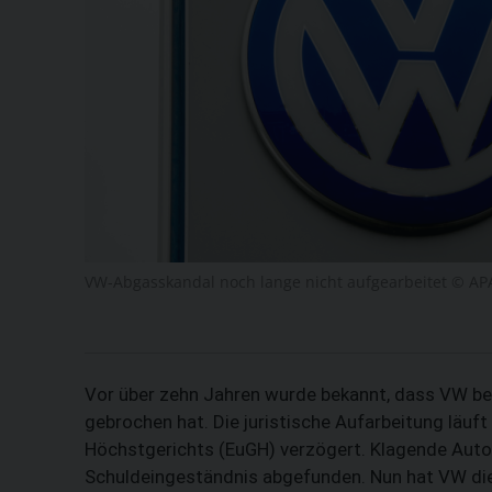
VW-Abgasskandal noch lange nicht aufgearbeitet © APA
Vor über zehn Jahren wurde bekannt, dass VW b
gebrochen hat. Die juristische Aufarbeitung läuft
Höchstgerichts (EuGH) verzögert. Klagende Auto
Schuldeingeständnis abgefunden. Nun hat VW die 