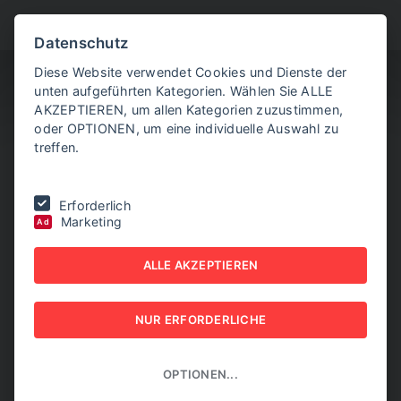
BITTE WÄHLEN SIE
Datenschutz
Diese Website verwendet Cookies und Dienste der
unten aufgeführten Kategorien. Wählen Sie ALLE
AKZEPTIEREN, um allen Kategorien zuzustimmen,
oder OPTIONEN, um eine individuelle Auswahl zu
treffen.
Sie befinden sich hier:
Home
|
Aktuelle Artikel
|
Trump plant
Erforderlich
Förderungen für US-Kohleindustrie
Marketing
Ad
TRUMP PLANT
ALLE AKZEPTIEREN
FÖRDERUNGEN FÜR US-
NUR ERFORDERLICHE
KOHLEINDUSTRIE
04. JUNI 2026
OPTIONEN...