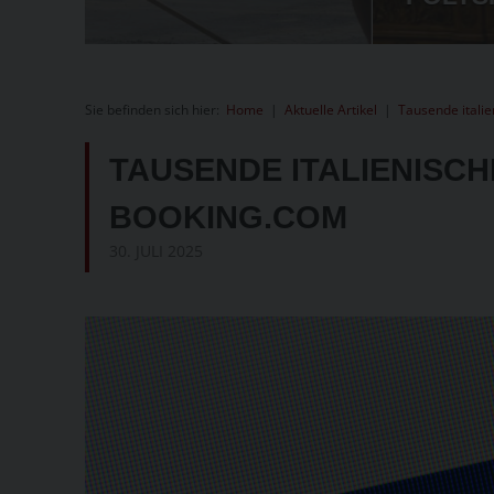
Sie befinden sich hier:
Home
|
Aktuelle Artikel
|
Tausende itali
TAUSENDE ITALIENISC
BOOKING.COM
30. JULI 2025