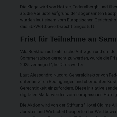
Die Klage wird von Hotrec, Federalberghi und übe
ab, die Verluste aufgrund der sogenannten Bestpr
wurden laut einem vom Europäischen Gerichtshof
das EU-Wettbewerbsrecht eingestuft.
Frist für Teilnahme an Sam
"Als Reaktion auf zahlreiche Anfragen und um den
Sommersaison gerecht zu werden, wurde die Frist
2025 verlängert", heißt es weiter.
Laut Alessandro Nucara, Generaldirektor von Fede
unter unfairen Bedingungen und überhöhten Kosten"
Gerechtigkeit einzufordern. Diese Initiative send
digitalen Markt werden vom europäischen Hotelg
Die Aktion wird von der Stiftung "Hotel Claims A
Juristen und Wirtschaftsexperten für Wettbewerb