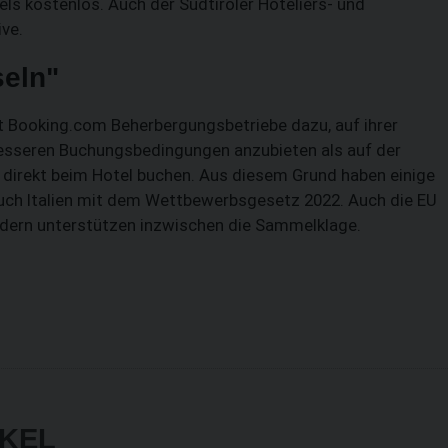
tels kostenlos. Auch der Südtiroler Hoteliers- und
ive.
seln"
et Booking.com Beherbergungsbetriebe dazu, auf ihrer
besseren Buchungsbedingungen anzubieten als auf der
e direkt beim Hotel buchen. Aus diesem Grund haben einige
auch Italien mit dem Wettbewerbsgesetz 2022. Auch die EU
ndern unterstützen inzwischen die Sammelklage.
IKEL