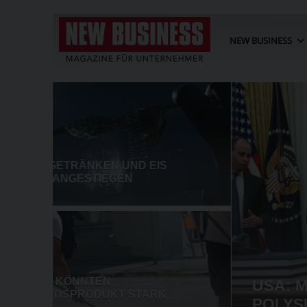
NEW BUSINESS
USA: MINDESTPREISE UND Z
POLYSILIZIUM-IMPORTE