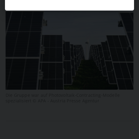
Die Gruppe war auf Photovoltaik-Contracting-Modelle
spezialisiert © APA - Austria Presse Agentur