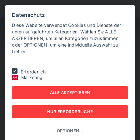
BITTE WÄHLEN SIE
Datenschutz
Diese Website verwendet Cookies und Dienste der
unten aufgeführten Kategorien. Wählen Sie ALLE
AKZEPTIEREN, um allen Kategorien zuzustimmen,
oder OPTIONEN, um eine individuelle Auswahl zu
treffen.
Sie befinden sich hier:
Home
|
Aktuelle Artikel
|
Sun Contracting
Erforderlich
Gruppe mit knapp 47 Mio. Passiva insolvent
Marketing
Ad
SUN CONTRACTING
ALLE AKZEPTIEREN
GRUPPE MIT KNAPP 47
NUR ERFORDERLICHE
MIO. PASSIVA INSOLVENT
31. OKTOBER 2025
OPTIONEN...