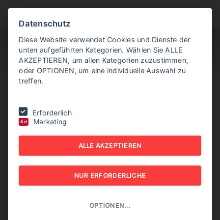
BITTE WÄHLEN SIE
Datenschutz
Diese Website verwendet Cookies und Dienste der
unten aufgeführten Kategorien. Wählen Sie ALLE
AKZEPTIEREN, um allen Kategorien zuzustimmen,
oder OPTIONEN, um eine individuelle Auswahl zu
treffen.
Sie befinden sich hier:
Home
|
Aktuelle Artikel
|
Ökonomen sehen
Erforderlich
Preiseingriffe bei Lebensmitteln skeptisch
Marketing
Ad
ÖKONOMEN SEHEN
ALLE AKZEPTIEREN
PREISEINGRIFFE BEI
NUR ERFORDERLICHE
LEBENSMITTELN
SKEPTISCH
OPTIONEN...
06. AUGUST 2025