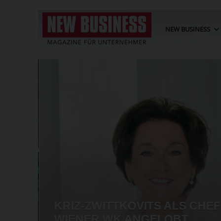
NEW BUSINESS
BT
G
KRIZ-ZWITTKOVITS ALS CHEF
ORGEN
WIENER WK ANGELOBT