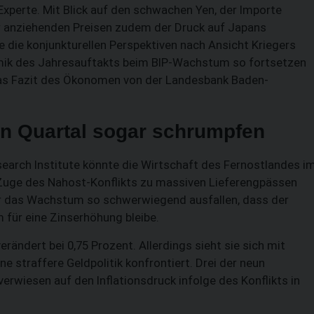
Experte. Mit Blick auf den schwachen Yen, der Importe
ter anziehenden Preisen zudem der Druck auf Japans
e die konjunkturellen Perspektiven nach Ansicht Kriegers
namik des Jahresauftakts beim BIP-Wachstum so fortsetzen
o das Fazit des Ökonomen von der Landesbank Baden-
en Quartal sogar schrumpfen
search Institute könnte die Wirtschaft des Fernostlandes i
 Zuge des Nahost-Konflikts zu massiven Lieferengpässen
ür das Wachstum so schwerwiegend ausfallen, dass der
 für eine Zinserhöhung bleibe.
erändert bei 0,75 Prozent. Allerdings sieht sie sich mit
 straffere Geldpolitik konfrontiert. Drei der neun
rwiesen auf den Inflationsdruck infolge des Konflikts in