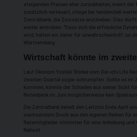
steigenden Preisen eher zurückhalten, meint der 
zusätzlich verteuert, steige bei tendenziell wei
Zentralbank, die Zinssätze anzuheben. Dies dürft
weiter eintrüben: "Dass sich die erfreuliche Dy
wird, halten wir daher für unwahrscheinlich", s
Württemberg.
Wirtschaft könnte im zweit
Laut Ökonom Yoshiki Shinke vom Dai-ichi Life Re
zweiten Quartal sogar schrumpfen. Sollte es im
kommen, könnte der Schaden aus seiner Sicht f
Notenbank im Juni möglicherweise kein Spielraum
Die Zentralbank beließ den Leitzins Ende April unv
wachsendem Druck aus den eigenen Reihen für eine
Ratsmitglieder stimmten für eine Anhebung und ve
Nahost.