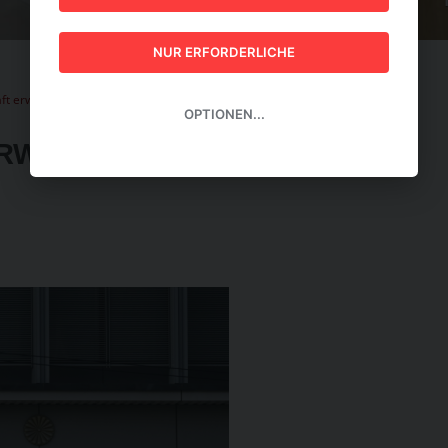
GUIDE 2026
NUR ERFORDERLICHE
ft erwischt guten Start ins Jahr
OPTIONEN...
RWISCHT GUTEN START INS