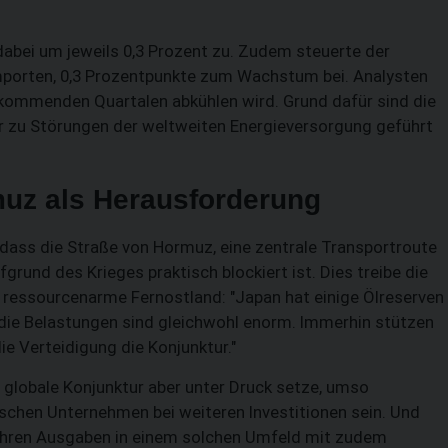
SUCHEN
dabei um jeweils 0,3 Prozent zu. Zudem steuerte der
Importen, 0,3 Prozentpunkte zum Wachstum bei. Analysten
n kommenden Quartalen abkühlen wird. Grund dafür sind die
er zu Störungen der weltweiten Energieversorgung geführt
muz als Herausforderung
 dass die Straße von Hormuz, eine zentrale Transportroute
grund des Krieges praktisch blockiert ist. Dies treibe die
s ressourcenarme Fernostland: "Japan hat einige Ölreserven
, die Belastungen sind gleichwohl enorm. Immerhin stützen
ie Verteidigung die Konjunktur."
e globale Konjunktur aber unter Druck setze, umso
nischen Unternehmen bei weiteren Investitionen sein. Und
ihren Ausgaben in einem solchen Umfeld mit zudem