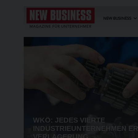
NEW BUSINESS
BISHER 550
ZEIT-ANTRÄGE
TRUMP WILL USA
SUPERMACHT" 