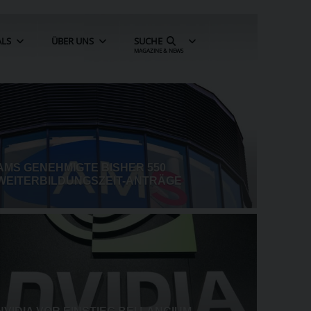
ALS
ÜBER UNS
SUCHE
MAGAZINE & NEWS
TRUMP WILL ERNEUT ABSETZUNG V
US-NOTENBANKERIN
SS
REGIERUNG FEILT NOCH AN HILFSPA
TOMATION