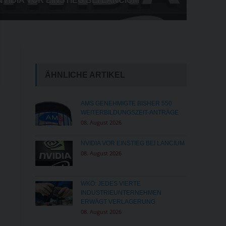
FÜR BAUERN
ÄHNLICHE ARTIKEL
AMS GENEHMIGTE BISHER 550
WEITERBILDUNGSZEIT-ANTRÄGE
08. August 2026
NVIDIA VOR EINSTIEG BEI LANCIUM
08. August 2026
WKÖ: JEDES VIERTE
INDUSTRIEUNTERNEHMEN
ERWÄGT VERLAGERUNG
08. August 2026