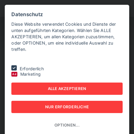
BITTE WÄHLEN SIE
Datenschutz
Diese Website verwendet Cookies und Dienste der
unten aufgeführten Kategorien. Wählen Sie ALLE
AKZEPTIEREN, um allen Kategorien zuzustimmen,
oder OPTIONEN, um eine individuelle Auswahl zu
treffen.
Sie befinden sich hier:
Home
|
Aktuelle Artikel
|
Friseure fordern
Erforderlich
Umsatzsteuer-Halbierung
Marketing
Ad
FRISEURE FORDERN
ALLE AKZEPTIEREN
UMSATZSTEUER-
NUR ERFORDERLICHE
HALBIERUNG
03. JUNI 2026
OPTIONEN...