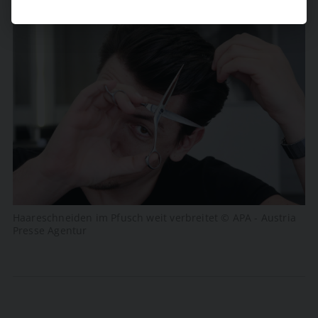
Haareschneiden im Pfusch weit verbreitet © APA - Austria
Presse Agentur