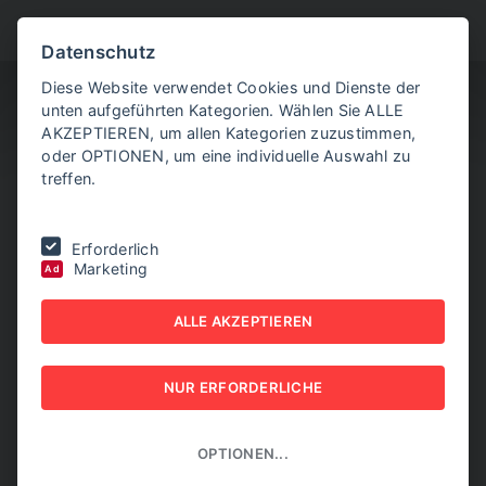
BITTE WÄHLEN SIE
Datenschutz
Diese Website verwendet Cookies und Dienste der
unten aufgeführten Kategorien. Wählen Sie ALLE
AKZEPTIEREN, um allen Kategorien zuzustimmen,
oder OPTIONEN, um eine individuelle Auswahl zu
treffen.
Sie befinden sich hier:
Home
|
Aktuelle Artikel
|
EU-Mercosur-Pakt
Erforderlich
bringt Kritikern wieder Sorgenfalten
Marketing
Ad
EU-MERCOSUR-PAKT
ALLE AKZEPTIEREN
BRINGT KRITIKERN
NUR ERFORDERLICHE
WIEDER SORGENFALTEN
23. NOVEMBER 2022
OPTIONEN...