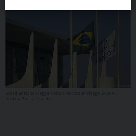
Brasilianische Flagge neben Mercosur-Flagge © APA -
Austria Presse Agentur