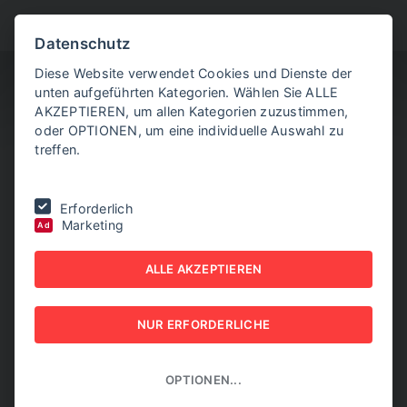
BITTE WÄHLEN SIE
Datenschutz
Diese Website verwendet Cookies und Dienste der
unten aufgeführten Kategorien. Wählen Sie ALLE
AKZEPTIEREN, um allen Kategorien zuzustimmen,
oder OPTIONEN, um eine individuelle Auswahl zu
treffen.
Sie befinden sich hier:
Home
|
Aktuelle Artikel
|
EU-Kommission will
Erforderlich
ein Bahnticket für ganz Europa
Marketing
Ad
EU-KOMMISSION WILL
ALLE AKZEPTIEREN
EIN BAHNTICKET FÜR
NUR ERFORDERLICHE
GANZ EUROPA
13. MAI 2026
OPTIONEN...