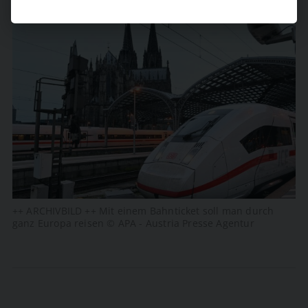
++ ARCHIVBILD ++ Mit einem Bahnticket soll man durch
ganz Europa reisen © APA - Austria Presse Agentur