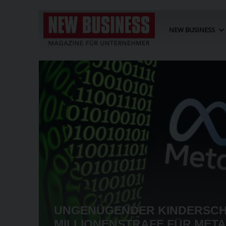
NEW BUSINESS
 VON GETRÄNKEN UND EIS
HITZE ANGESTIEGEN
ELLEN KÖNNTEN
USA: MI
OINLANDSPRODUKT STARK
POLYSIL