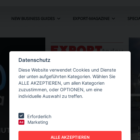
NEW BUSINESS GUIDES
EXPORT-MAGAZINE
SPECI
Datenschutz
Diese Website verwendet Cookies und Dienste
der unten aufgeführten Kategorien. Wählen Sie
ALLE AKZEPTIEREN, um allen Kategorien
zuzustimmen, oder OPTIONEN, um eine
individuelle Auswahl zu treffen.
Erforderlich
Marketing
Ad
NDESTPREISE UND ZÖLLE FÜR
NE
GU
IZIUM-IMPORTE
ALLE AKZEPTIEREN