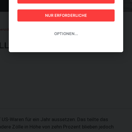
GUI
NUR ERFORDERLICHE
enzölle auf US-Waren teilweise aus
OPTIONEN...
LLE AUF US-WAREN
 US-Waren für ein Jahr aussetzen. Das teilte das
dere Zölle in Höhe von zehn Prozent blieben jedoch