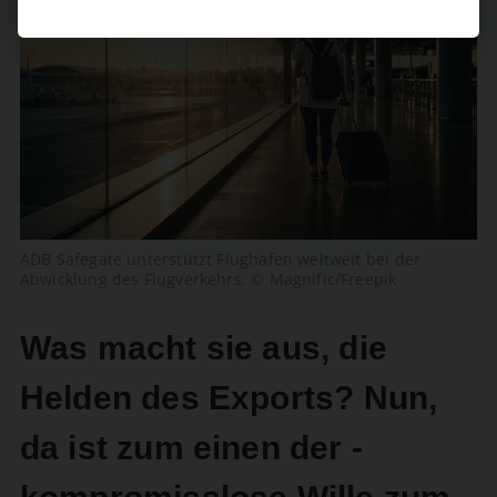
ADB Safegate unterstützt Flughäfen weltweit bei der
Abwicklung des Flugverkehrs. © Magnific/Freepik
Was macht sie aus, die
Helden des Exports? Nun,
da ist zum einen der ­