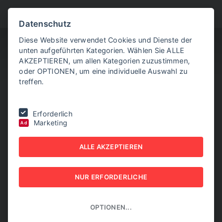
BITTE WÄHLEN SIE
Datenschutz
Diese Website verwendet Cookies und Dienste der
unten aufgeführten Kategorien. Wählen Sie ALLE
AKZEPTIEREN, um allen Kategorien zuzustimmen,
oder OPTIONEN, um eine individuelle Auswahl zu
treffen.
Sie befinden sich hier:
Home
|
NEW BUSINESS Export
|
NB EXPORT
Erforderlich
1/2026
|
Helden des Exports
Marketing
Ad
HELDEN DES EXPORTS
ALLE AKZEPTIEREN
NEW BUSINESS EXPORT - NB EXPORT 1/2026
NUR ERFORDERLICHE
OPTIONEN...