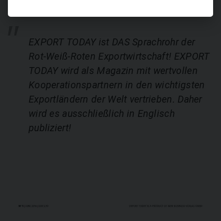
EXPORT TODAY ist DAS Sprachrohr der
Rot-Weiß-Roten Exportwirtschaft! EXPORT
TODAY wird als Magazin mit wertvollen
Kooperationspartnern in den wichtigsten
Exportländern der Welt vertrieben. Daher
wird es ausschließlich in Englisch
publiziert!