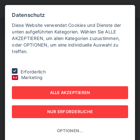
BITTE WÄHLEN SIE
Datenschutz
Diese Website verwendet Cookies und Dienste der
unten aufgeführten Kategorien. Wählen Sie ALLE
AKZEPTIEREN, um allen Kategorien zuzustimmen,
oder OPTIONEN, um eine individuelle Auswahl zu
treffen.
Sie befinden sich hier:
Home
|
EXPORT TODAY print
|
EXPORT
Erforderlich
TODAY No. 1/2016
Marketing
Ad
EXPORT TODAY print -
ALLE AKZEPTIEREN
EXPORT TODAY No.
NUR ERFORDERLICHE
1/2016
EXPORT TODAY print
OPTIONEN...