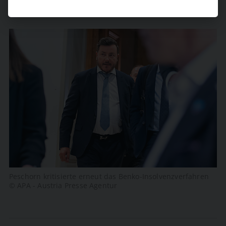
Peschorn kritisierte erneut das Benko-Insolvenzverfahren
© APA - Austria Presse Agentur