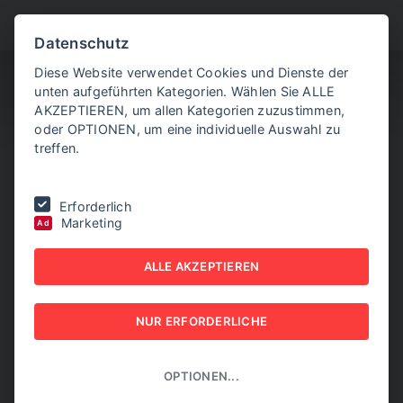
BITTE WÄHLEN SIE
Datenschutz
Diese Website verwendet Cookies und Dienste der
unten aufgeführten Kategorien. Wählen Sie ALLE
AKZEPTIEREN, um allen Kategorien zuzustimmen,
oder OPTIONEN, um eine individuelle Auswahl zu
treffen.
Sie befinden sich hier:
Home
|
Aktuelle Artikel
|
Peschorn mit
Erforderlich
erneuter Kritik, warnt vor "Signa zwei"
Marketing
Ad
PESCHORN MIT
ALLE AKZEPTIEREN
ERNEUTER KRITIK,
NUR ERFORDERLICHE
WARNT VOR "SIGNA
ZWEI"
OPTIONEN...
30. OKTOBER 2024