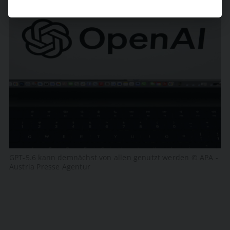
GPT-5.6 kann demnächst von allen genutzt werden © APA -
Austria Presse Agentur