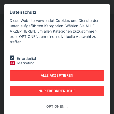
BITTE WÄHLEN SIE
Datenschutz
Diese Website verwendet Cookies und Dienste der
unten aufgeführten Kategorien. Wählen Sie ALLE
AKZEPTIEREN, um allen Kategorien zuzustimmen,
oder OPTIONEN, um eine individuelle Auswahl zu
treffen.
Sie befinden sich hier:
Home
|
Aktuelle Artikel
|
OpenAI will am
Erforderlich
Donnerstag neues KI-Modell freigeben
Marketing
Ad
OPENAI WILL AM
ALLE AKZEPTIEREN
DONNERSTAG NEUES KI-
NUR ERFORDERLICHE
MODELL FREIGEBEN
08. JULI 2026
OPTIONEN...