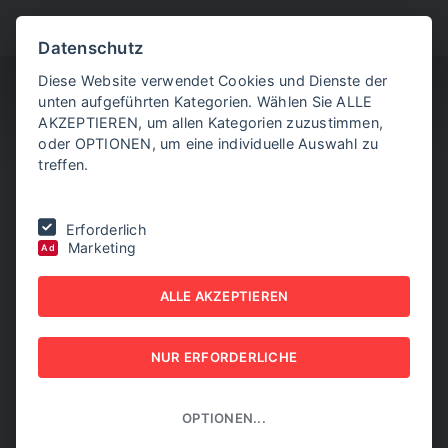
BITTE WÄHLEN SIE
Datenschutz
Diese Website verwendet Cookies und Dienste der
unten aufgeführten Kategorien. Wählen Sie ALLE
AKZEPTIEREN, um allen Kategorien zuzustimmen,
oder OPTIONEN, um eine individuelle Auswahl zu
treffen.
Sie befinden sich hier:
Home
|
Aktuelle Artikel
|
Meta beendet
Erforderlich
Diversitätsprogramme, Apple nicht
Marketing
Ad
META BEENDET
ALLE AKZEPTIEREN
DIVERSITÄTSPROGRAMME,
NUR ERFORDERLICHE
APPLE NICHT
11. JÄNNER 2025
OPTIONEN...