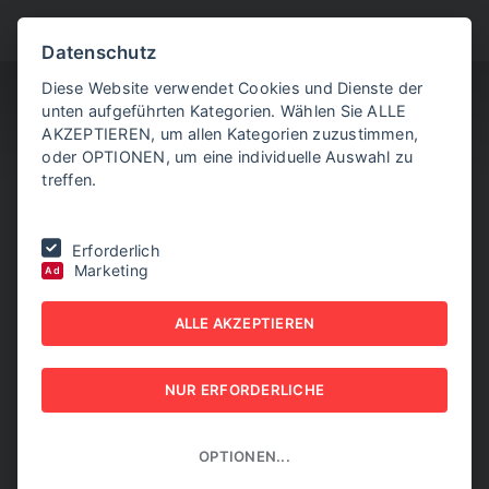
BITTE WÄHLEN SIE
Datenschutz
Diese Website verwendet Cookies und Dienste der
unten aufgeführten Kategorien. Wählen Sie ALLE
AKZEPTIEREN, um allen Kategorien zuzustimmen,
oder OPTIONEN, um eine individuelle Auswahl zu
treffen.
Sie befinden sich hier:
Home
|
Aktuelle Artikel
|
50 Jahre nach der
Erforderlich
"Garage" - Großes Apple-Museum eröffnet
Marketing
Ad
50 JAHRE NACH DER
ALLE AKZEPTIEREN
"GARAGE" - GROSSES A
NUR ERFORDERLICHE
PPLE-MUSEUM E
RÖFFNET
OPTIONEN...
01. APRIL 2026